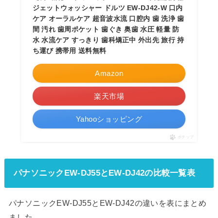
ジェットウォッシャー ドルツ EW-DJ42-W 口内
ケア オーラルケア 超音波水流 口腔内 歯 洗浄 歯
間 汚れ 歯周ポケット 歯ぐき 奥歯 水圧 軽量 防
水 水流ケア すっきり 歯科矯正中 外出先 旅行 持
ち運び 携帯用 送料無料
Amazon
楽天市場
Yahooショッピング
ポチップ
パナソニックEW-DJ55とEW-DJ42の比較一覧表
パナソニックEW-DJ55とEW-DJ42の違いを表にまとめ
ました。