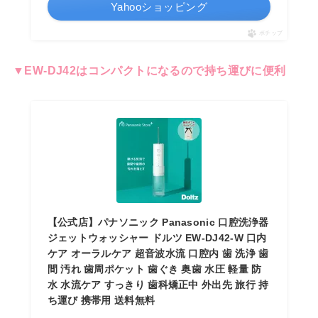
Yahooショッピング
ポチップ
▼EW-DJ42はコンパクトになるので持ち運びに便利
【公式店】パナソニック Panasonic 口腔洗浄器
ジェットウォッシャー ドルツ EW-DJ42-W 口内
ケア オーラルケア 超音波水流 口腔内 歯 洗浄 歯
間 汚れ 歯周ポケット 歯ぐき 奥歯 水圧 軽量 防
水 水流ケア すっきり 歯科矯正中 外出先 旅行 持
ち運び 携帯用 送料無料