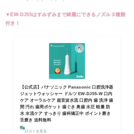
▼EW-DJ55はすみずみまで綺麗にできるノズル３種類
付き！
【公式店】パナソニック Panasonic 口腔洗浄器
ジェットウォッシャー ドルツ EW-DJ55-W 口内
ケア オーラルケア 超音波水流 口腔内 歯 洗浄 歯
間 汚れ 歯周ポケット 歯ぐき 奥歯 水圧 軽量 防
水 水流ケア すっきり 歯科矯正中 ポイント磨き
舌磨き 送料無料
口コミを見る