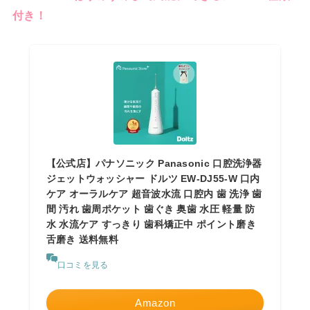
付き！
【公式店】パナソニック Panasonic 口腔洗浄器
ジェットウォッシャー ドルツ EW-DJ55-W 口内
ケア オーラルケア 超音波水流 口腔内 歯 洗浄 歯
間 汚れ 歯周ポケット 歯ぐき 奥歯 水圧 軽量 防
水 水流ケア すっきり 歯科矯正中 ポイント磨き
舌磨き 送料無料
口コミを見る
Amazon