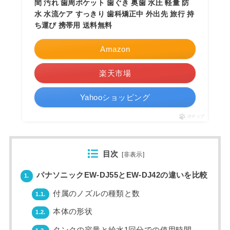
間 汚れ 歯周ポケット 歯ぐき 奥歯 水圧 軽量 防
水 水流ケア すっきり 歯科矯正中 外出先 旅行 持
ち運び 携帯用 送料無料
Amazon
楽天市場
Yahooショッピング
ポチップ
目次
[
非表示
]
パナソニックEW-DJ55とEW-DJ42の違いを比較
1.
付属のノズルの種類と数
1.1.
本体の形状
1.2.
タンクの容量と給水1回分での使用時間