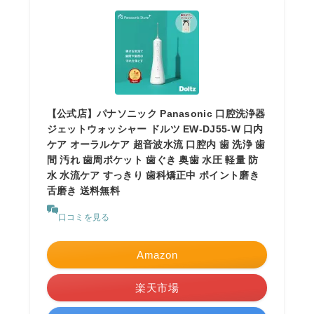
【公式店】パナソニック Panasonic 口腔洗浄器
ジェットウォッシャー ドルツ EW-DJ55-W 口内
ケア オーラルケア 超音波水流 口腔内 歯 洗浄 歯
間 汚れ 歯周ポケット 歯ぐき 奥歯 水圧 軽量 防
水 水流ケア すっきり 歯科矯正中 ポイント磨き
舌磨き 送料無料
口コミを見る
Amazon
楽天市場