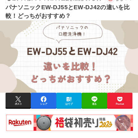
パナソニックEW-DJ55とEW-DJ42の違いを比
較！どっちがおすすめ？
ポスト
シェア
はてブ
送る
Pocket