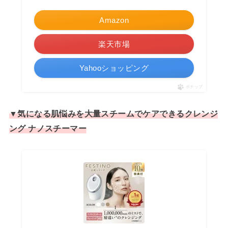
Amazon
楽天市場
Yahooショッピング
ポチップ
▼気になる肌悩みを大量スチームでケアできるクレンジ
ング ナノスチーマー