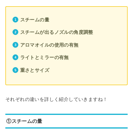
スチームの量
スチームが出るノズルの角度調整
アロマオイルの使用の有無
ライトとミラーの有無
重さとサイズ
それぞれの違いを詳しく紹介していきますね！
①スチームの量