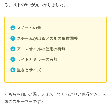
ろ、以下の5つが見つかりました。
スチームの量
スチームが出るノズルの角度調整
アロマオイルの使用の有無
ライトとミラーの有無
重さとサイズ
どちらも細かい温ナノミストでたっぷりと保湿できる人
気のスチーマーです♪