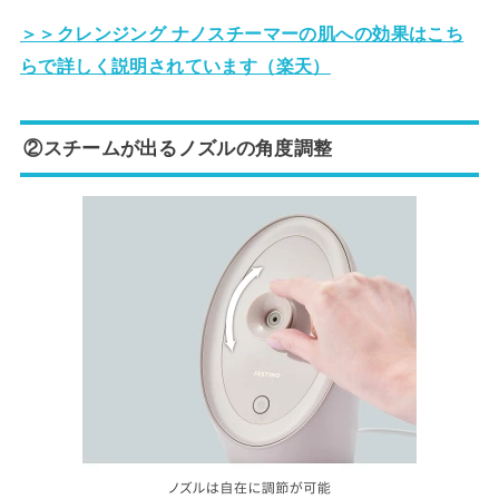
＞＞クレンジング ナノスチーマーの肌への効果はこち
らで詳しく説明されています（楽天）
②スチームが出るノズルの角度調整