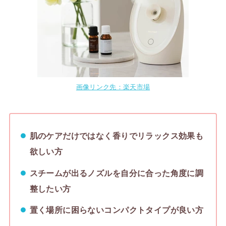
画像リンク先：楽天市場
肌のケアだけではなく香りでリラックス効果も
欲しい方
スチームが出るノズルを自分に合った角度に調
整したい方
置く場所に困らないコンパクトタイプが良い方