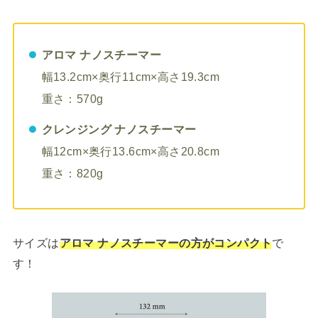
アロマ ナノスチーマー
幅13.2cm×奥行11cm×高さ19.3cm
重さ：570g
クレンジング ナノスチーマー
幅12cm×奥行13.6cm×高さ20.8cm
重さ：820g
サイズは
アロマ ナノスチーマーの方がコンパクト
で
す！