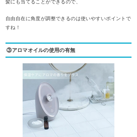
髪にも当てることができるので、
自由自在に角度が調整できるのは使いやすいポイントで
すね！
③アロマオイルの使用の有無