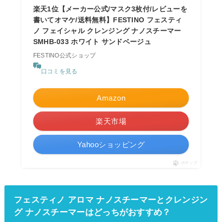
楽天1位【メーカー公式/マスク3枚付/レビューを
書いてオマケ/送料無料】FESTINO フェスティ
ノ フェイシャル クレンジング ナノスチーマー
SMHB-033 ホワイト サンドベージュ
FESTINO公式ショップ
口コミを見る
Amazon
楽天市場
Yahooショッピング
ポチップ
フェスティノ アロマ ナノスチーマーとクレンジン
グ ナノスチーマーはどっちがおすすめ？