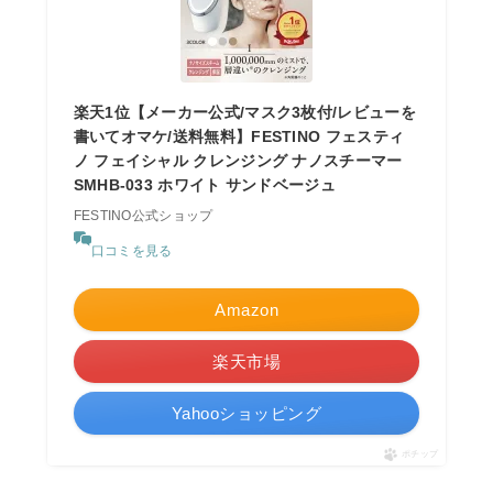
楽天1位【メーカー公式/マスク3枚付/レビューを
書いてオマケ/送料無料】FESTINO フェスティ
ノ フェイシャル クレンジング ナノスチーマー
SMHB-033 ホワイト サンドベージュ
FESTINO公式ショップ
口コミを見る
Amazon
楽天市場
Yahooショッピング
ポチップ